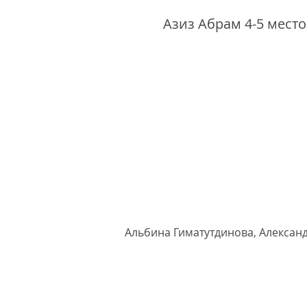
Азиз Абрам 4-5 место
Судьи финала Открыт
Альбина Гиматутдинова, Алексан
судейские прото