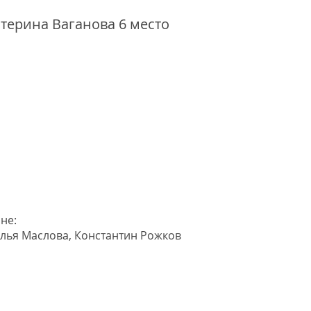
атерина Ваганова 6 место
е:
алья Маслова, Константин Рожков