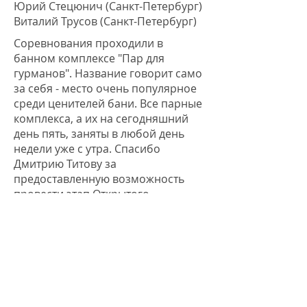
Юрий Стецюнич (Санкт-Петербург)
Виталий Трусов (Санкт-Петербург)
Соревнования проходили в
банном комплексе "Пар для
гурманов". Название говорит само
за себя - место очень популярное
среди ценителей бани. Все парные
комплекса, а их на сегодняшний
день пять, заняты в любой день
недели уже с утра. Спасибо
Дмитрию Титову за
предоставленную возможность
провести этап Открытого
Чемпионата России по Спа-бане в
таком месте. Отдельная
благодарность Игорю Слонову за
помощь в организации и
техническое обеспечение проекта.
Тройка призеров выглядит так:
Ольга Боровская первая,