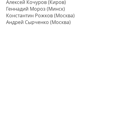
Алексей Кочуров (Киров)
Геннадий Мороз (Минск)
Константин Рожков (Москва)
Андрей Сырченко (Москва)
Этап проходил в бане на улице
Кирочная. Погодные условия уже
не играли роли и участники не
были ограничены в выборе
помещений для процедур.
Победительницей стала Юлия
Ашмянская (Санкт-Петербург).
Второе место занял Евгений
Садилов (Санкт-Петербург).
Третьим был Григорий Дугин
(Кострома).